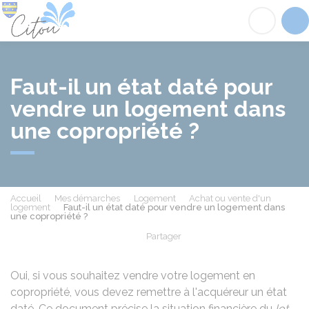
Citou
Acc
Faut-il un état daté pour
vendre un logement dans
une copropriété ?
Accueil
Mes démarches
Logement
Achat ou vente d'un
logement
Faut-il un état daté pour vendre un logement dans
une copropriété ?
Partager
Partager sur Facebook
Partager sur X - Twit
Partager sur
Par
Oui, si vous souhaitez vendre votre logement en
copropriété, vous devez remettre à l'acquéreur un état
daté. Ce document précise la situation financière du
lot