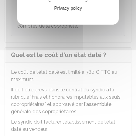
À noter
Privacy policy
Toutes ces informations sont données à titre
indicatif dans l'attente de l'arrêté des
comptes de la copropriété.
Quel est le coût d'un état daté ?
Le coût de l'état daté est limité à
380 €
TTC
au
maximum.
Il doit être prévu dans le
contrat du syndic
à la
rubrique "Frais et honoraires imputables aux seuls
copropriétaires" et approuvé par l'
assemblée
générale des copropriétaires
.
Le syndic doit facturer l'établissement de l'état
daté au vendeur.