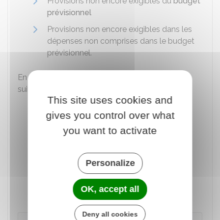
Provisions non encore exigibles du
budget
prévisionnel
Provisions non encore exigibles dans les
dépenses non comprises dans le budget
prévisionnel.
En annexe, le syndic indique les informations
suivantes :
This site uses cookies and
Somme des
charges de copropriété
et
gives you control over what
des travaux autres que ceux de
maintenance correspondant au lot pour
you want to activate
les 2 derniers exercices
Objet et état des procédures judiciaires
Personalize
éventuellement en cours dans la
copropriété
(impayés de charges
par
OK, accept all
exemple).
Deny all cookies