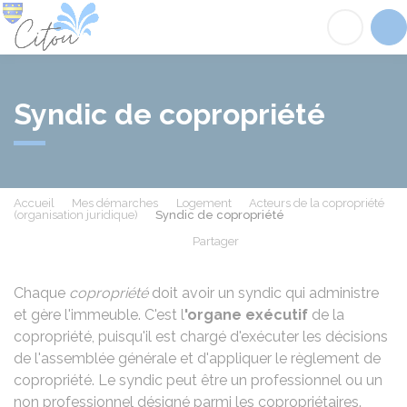
Citou
Acc
Syndic de copropriété
Accueil
Mes démarches
Logement
Acteurs de la copropriété
(organisation juridique)
Syndic de copropriété
Partager
Partager sur Facebook
Partager sur X - Twit
Partager sur
Par
Chaque
copropriété
doit avoir un syndic qui administre
et gère l'immeuble. C'est l
'organe exécutif
de la
copropriété, puisqu'il est chargé d'exécuter les décisions
de l'assemblée générale et d'appliquer le règlement de
copropriété. Le syndic peut être un professionnel ou un
non professionnel désigné parmi les copropriétaires.