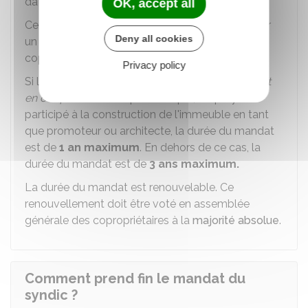
dates calendaires de début et de fin.
OK, accept all
Cette durée doit être obligatoirement prévue par
Deny all cookies
un vote en assemblée générale des
copropriétaires.
Privacy policy
Si le syndic ou toute
personne avec laquelle il vit
en couple
ou est lié (par exemple, employé) a
participé à la construction de l'immeuble en tant
que promoteur ou architecte, la durée du mandat
est de
1 an maximum
. En dehors de ce cas, la
durée du mandat est de
3 ans maximum.
La durée du mandat est renouvelable. Ce
renouvellement doit être voté en assemblée
générale des copropriétaires à la
majorité absolue
.
Comment prend fin le mandat du
syndic ?