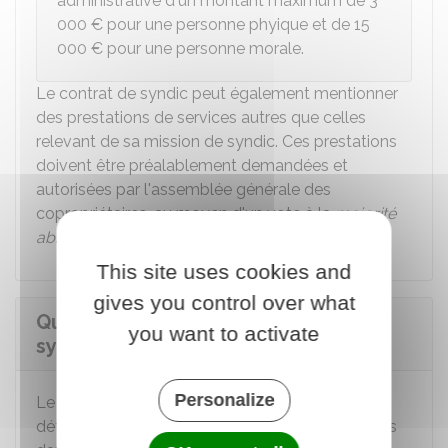
administrative d'un montant maximum de
3
000 €
pour une personne phyique et de
15
000 €
pour une personne morale.
Le contrat de syndic peut également mentionner
des prestations de services autres que celles
relevant de sa mission de syndic. Ces prestations
doivent être préalablement demandées et
autorisées par l'assemblée générale des
copropriétaires, au moyen d'un vote à la
majorité
absolue
.
This site uses cookies and
gives you control over what
Quelle est la durée du mandat du
you want to activate
syndic professionnel ?
Personalize
Le contrat de syndic est conclu pour une durée
déterminée. Le contrat fixe la durée et précise les