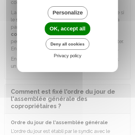
convocation.
Personalize
La présentation de plusieurs devis est obligatoire si
le
syndicat des copropriétaires
a voté
un seuil
à
partir duquel il doit y avoir une
mise en
OK, accept all
concurrence des entreprises
. Cette décision
peut fixer le nombre minimum de devis à présenter.
Deny all cookies
En l'absence de précision, 2 devis sont suffisants.
Privacy policy
En l'absence de mise en concurrence obligatoire,
un seul devis peut être joint à la convocation.
Comment est fixé l'ordre du jour de
l'assemblée générale des
copropriétaires ?
Ordre du jour de l'assemblée générale
L'ordre du jour est établi par le syndic avec le