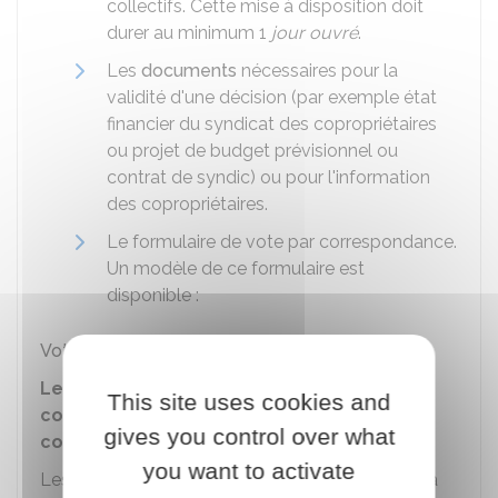
collectifs. Cette mise à disposition doit
durer au minimum 1
jour ouvré
.
Les
documents
nécessaires pour la
validité d'une décision (par exemple état
financier du syndicat des copropriétaires
ou projet de budget prévisionnel ou
contrat de syndic) ou pour l'information
des copropriétaires.
Le formulaire de vote par correspondance.
Un modèle de ce formulaire est
disponible :
Vote par correspondance d'un copropriétaire
Les devis doivent-ils être joints à la
This site uses cookies and
convocation d'un assemblée générale de
gives you control over what
copropriété ?
you want to activate
Les devis doivent obligatoirement être joints à la