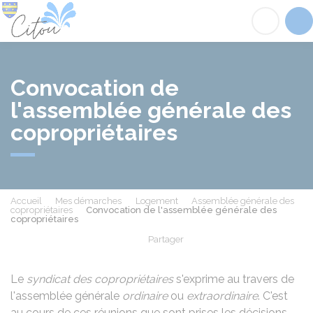
Citou
Acc
Convocation de
l'assemblée générale des
copropriétaires
Accueil
Mes démarches
Logement
Assemblée générale des
copropriétaires
Convocation de l'assemblée générale des
copropriétaires
Partager
Partager sur Facebook
Partager sur X - Twit
Partager sur
Par
Le
syndicat des copropriétaires
s'exprime au travers de
l'assemblée générale
ordinaire
ou
extraordinaire
. C'est
au cours de ces réunions que sont prises les décisions