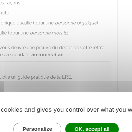
tes façons :
ntité
tronique qualifié (pour une
personne physique
)
ifié (pour une
personne morale
).
ous délivre une preuve du dépôt de votre lettre
preuve pendant
au moins 1 an
.
ublie un
guide pratique de la LRE
.
ondre une lettre recommandée
 cookies and gives you control over what you w
ement valable ?
une LRE doit remplir
Personalize
3 conditions
:
OK, accept all