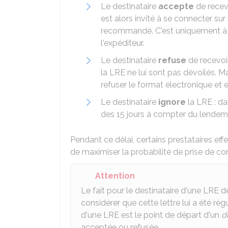
Le destinataire
accepte
de recevo
est alors invité à se connecter s
recommandé. C'est uniquement à c
l'expéditeur.
Le destinataire
refuse
de recevoir
la LRE ne lui sont pas dévoilés. M
refuser le format électronique et e
Le destinataire
ignore
la LRE : da
des 15 jours à compter du lendemai
Pendant ce délai, certains prestataires ef
de maximiser la probabilité de prise de co
Attention
Le fait pour le destinataire d'une LRE d
considérer que cette lettre lui a été ré
d'une LRE est le point de départ d'un
d
acceptée ou refusée.