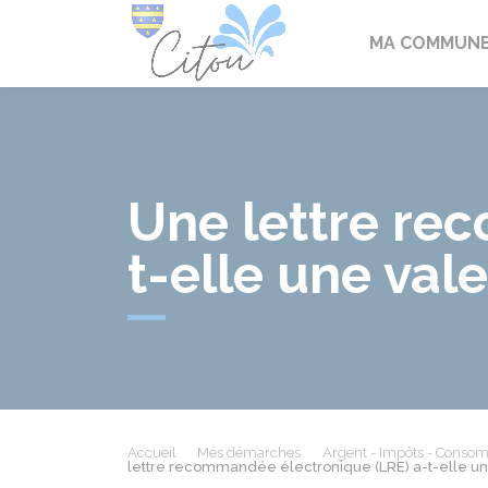
Citou
MA COMMUN
Une lettre re
t-elle une vale
Accueil
Mes démarches
Argent - Impôts - Conso
lettre recommandée électronique (LRE) a-t-elle un