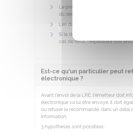
Le prestataire chargé de l'achemi
du destinataire et de celle de l'ex
Les dates d'expédition et de récept
Si le destinataire n'est pas un pro
cas de refus, l'expéditeur doit e
Est-ce qu'un particulier peut 
électronique ?
Avant l'envoi de la LRE, l'émetteur doit i
électronique va lui être envoyé. Il doit éga
ou refuser le recommandé, dans un délai d
information.
3 hypothèses sont possibles :