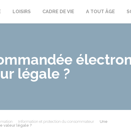
E
LOISIRS
CADRE DE VIE
A TOUT ÂGE
S
commandée électron
ur légale ?
mmation
Information et protection du consommateur
Une
e valeur légale ?