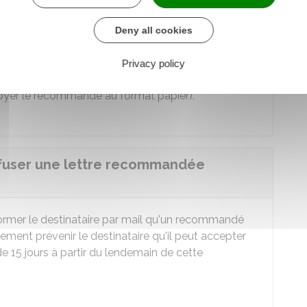
nement se porte responsable de la bonne identité
Deny all cookies
péditeur
ion de la lettre doivent être garanties et vérifiables
Privacy policy
fessionnel, son accord préalable est nécessaire (en
nvoyer le recommandé au format papier).
refuser une lettre recommandée
nformer le destinataire par mail qu'un recommandé
lement prévenir le destinataire qu'il peut accepter
e 15 jours à partir du lendemain de cette