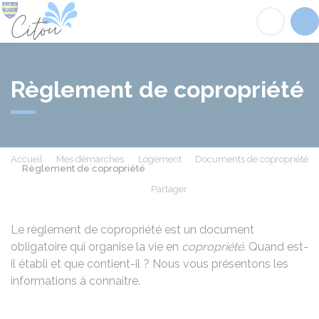
Citou
Acc
Règlement de copropriété
Accueil
Mes démarches
Logement
Documents de copropriété
Règlement de copropriété
Partager
Partager sur Facebook
Partager sur X - Twit
Partager sur
Par
Le règlement de copropriété est un document
obligatoire qui organise la vie en
copropriété
. Quand est-
il établi et que contient-il ? Nous vous présentons les
informations à connaître.