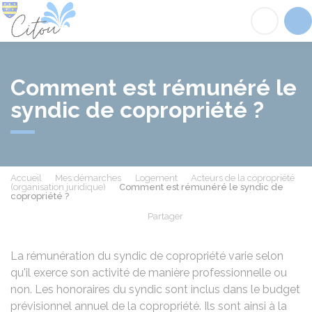
Citou
Acc
Comment est rémunéré le
syndic de copropriété ?
Accueil
Mes démarches
Logement
Acteurs de la copropriété
(organisation juridique)
Comment est rémunéré le syndic de
copropriété ?
Partager
Partager sur Facebook
Partager sur X - Twit
Partager sur
Par
La rémunération du syndic de copropriété varie selon
qu'il exerce son activité de manière professionnelle ou
non. Les honoraires du syndic sont inclus dans le budget
prévisionnel annuel de la copropriété. Ils sont ainsi à la