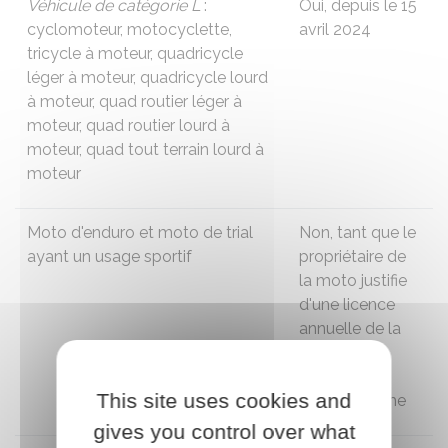
Véhicule de catégorie L
:
Oui, depuis le 15
cyclomoteur, motocyclette,
avril 2024
tricycle à moteur, quadricycle
léger à moteur, quadricycle lourd
à moteur, quad routier léger à
moteur, quad routier lourd à
moteur, quad tout terrain lourd à
moteur
Moto d'enduro et moto de trial
Non, tant que le
ayant un usage sportif
propriétaire de
la moto justifie
d'une licence
annuelle de la
Fédération
française de
This site uses cookies and
motocyclisme
gives you control over what