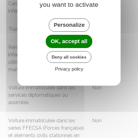
Caravane dont le PTAC est
Non
you want to activate
inférieur ou égal à 3,5 tonnes
Personalize
Tracteur agricole
Non
OK, accept all
Remorque dont le
PTAC
est
Non
inférieur ou égal à 3,5 tonnes non
Deny all cookies
utilisée pour le transport de
Privacy policy
marchandises dangereuses
Voiture immatriculée dans les
Non
services diplomatiques ou
assimilés
Voiture immatriculée dans les
Non
séries FFECSA (Forces françaises
et éléments civils stationnés en