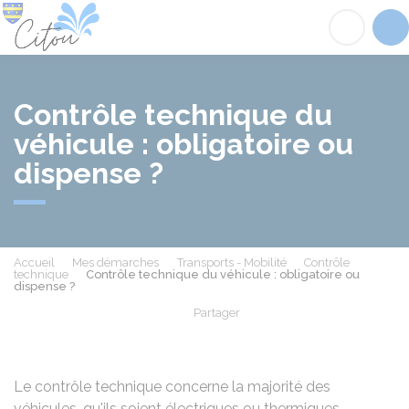
Citou
Acc
Contrôle technique du
véhicule : obligatoire ou
dispense ?
Accueil
Mes démarches
Transports - Mobilité
Contrôle
technique
Contrôle technique du véhicule : obligatoire ou
dispense ?
Partager
Partager sur Facebook
Partager sur X - Twit
Partager sur
Par
Le contrôle technique concerne la majorité des
véhicules, qu'ils soient électriques ou thermiques.