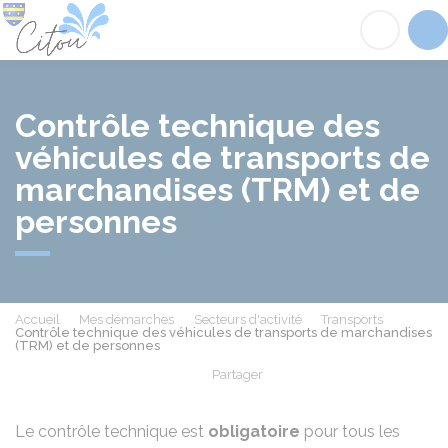
Citou
Acc
Contrôle technique des
véhicules de transports de
marchandises (TRM) et de
personnes
Accueil
Mes démarches
Secteurs d'activité
Transports
Contrôle technique des véhicules de transports de marchandises
(TRM) et de personnes
Partager
Partager sur Facebook
Partager sur X - Twit
Partager sur
Par
Le contrôle technique est
obligatoire
pour tous les