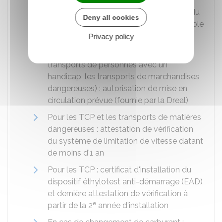
En cas de contre-visite : procès-verbal du
Deny all cookies
contrôle technique périodique défavorable
Privacy policy
Pour les véhicules à usage spécifique
(véhicules de dépannage, les
TCP
, les
transports de personnes avec un
handicap, les transports de marchandises
dangereuses) : autorisation de mise en
circulation prévue (fournie par la Dreal)
Pour les TCP et les transports de matières
dangereuses : attestation de vérification
du système de limitation de vitesse datant
de moins d'1 an
Pour les TCP : certificat d'installation du
dispositif éthylotest anti-démarrage (EAD)
et dernière attestation de vérification à
e
partir de la 2
année d'installation