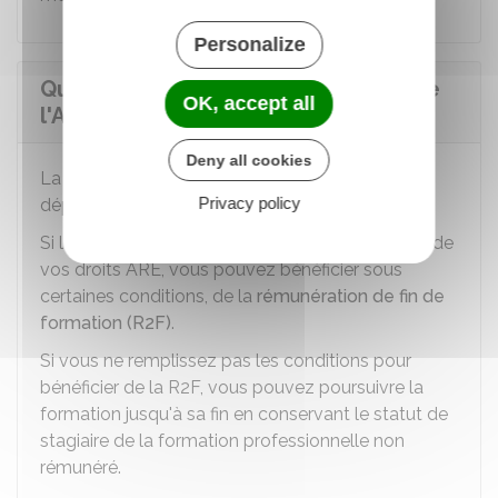
Personalize
Quelle est la durée de versement de
OK, accept all
l'Aref ?
Deny all cookies
La durée de versement de l'Aref ne peut pas
Privacy policy
dépasser la durée des droits restant à l'ARE.
Si la durée de votre formation dépasse la durée de
vos droits ARE, vous pouvez bénéficier sous
certaines conditions, de la
rémunération de fin de
formation (R2F)
.
Si vous ne remplissez pas les conditions pour
bénéficier de la R2F, vous pouvez poursuivre la
formation jusqu'à sa fin en conservant le statut de
stagiaire de la formation professionnelle non
rémunéré.