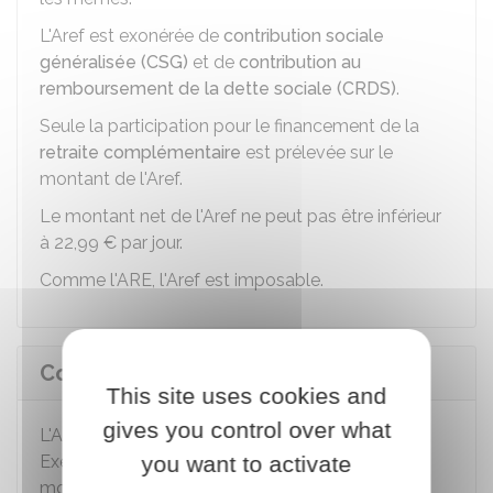
L'Aref est exonérée de
contribution sociale
généralisée (CSG)
et de
contribution au
remboursement de la dette sociale (CRDS)
.
Seule la participation pour le financement de la
retraite complémentaire
est prélevée sur le
montant de l'Aref.
Le montant net de l'Aref ne peut pas être inférieur
à
22,99 €
par jour.
Comme l'ARE, l'Aref est imposable.
Comment est versée l'Aref ?
This site uses cookies and
gives you control over what
L'Aref est versée chaque mois, à terme échu.
you want to activate
Exemple : début novembre pour l'allocation du
mois d'octobre.