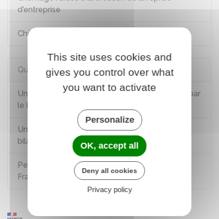
d'entreprise
Chômage : aides à la reprise d'activité
This site uses cookies and
Questions ? Réponses !
gives you control over what
you want to activate
Un chômeur peut-il bénéficier d'une formation par
le biais de France Travail ?
Personalize
Un demandeur d'emploi peut-il bénéficier d'un
bilan de compétences ?
OK, accept all
Peut-on être rémunéré pendant sa formation à
Deny all cookies
France Travail (anciennement Pôle emploi) ?
Privacy policy