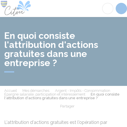
Citou
Acc
En quoi consiste
l'attribution d'actions
gratuites dans une
entreprise ?
Accueil
Mes démarches
Argent - Impôts - Consommation
Épargne salariale, participation et intéressement
En quoi consiste
l'attribution d'actions gratuites dans une entreprise ?
Partager
Partager sur Facebook
Partager sur X - Twit
Partager sur
Par
L'attribution d'actions gratuites est l'opération par