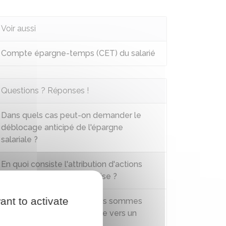
Voir aussi
Compte épargne-temps (CET) du salarié
Questions ? Réponses !
Dans quels cas peut-on demander le
déblocage anticipé de l'épargne
salariale ?
En quoi consiste l'attribution d'actions
gratuites dans une entreprise ?
ant to activate
Peut-on faire transférer des sommes
d'un plan d'épargne salariale vers un
autre ?