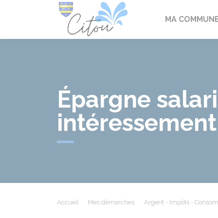
Citou
MA COMMUN
Épargne salari
intéressement
Accueil
Mes démarches
Argent - Impôts - Conso