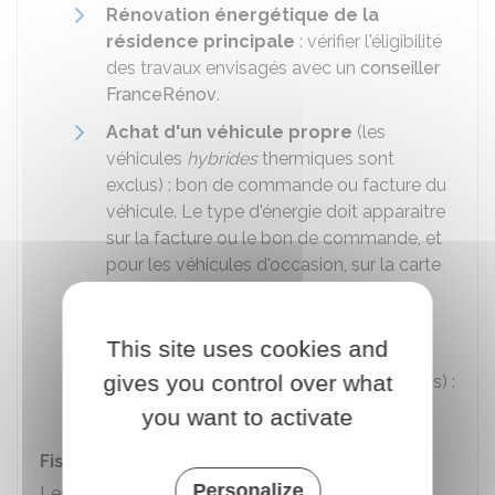
Rénovation énergétique de la
résidence principale
: vérifier l'éligibilité
des travaux envisagés avec un
conseiller
FranceRénov
.
Achat d'un véhicule propre
(les
véhicules
hybrides
thermiques sont
exclus) : bon de commande ou facture du
véhicule. Le type d'énergie doit apparaitre
sur la facture ou le bon de commande, et
pour les véhicules d'occasion, sur la carte
grise la case P3 doit indiquer le code EL
(électricité) ou H2 (hydrogène).
This site uses cookies and
Achat d'un vélo neuf à pédalage
gives you control over what
assisté
(les vélos d'occasion sont exclus) :
facture d'achat du vélo neuf.
you want to activate
Fiscalité
Personalize
Les sommes issues du déblocage anticipé sont