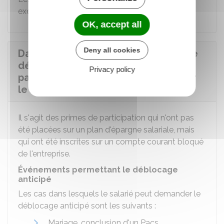
exonérées d'impôt sur le revenu
.
OK, accept all
Deny all cookies
Dans quels cas peut-on demander le
déblocage anticipé de la prime de
Privacy policy
participation qui n'est pas versée sur
le PEE ?
Il s'agit des primes de participation qui n'ont pas
été placées sur un plan d'épargne salariale, mais
qui ont été inscrites sur un compte courant bloqué
de l'entreprise.
Événements permettant le déblocage
anticipé
Les cas dans lesquels le salarié peut demander le
déblocage anticipé sont les suivants :
Mariage, conclusion d'un Pacs