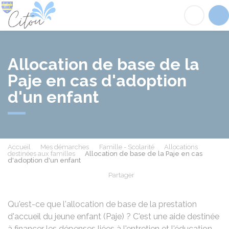
Citou
Acc
Allocation de base de la
Paje en cas d'adoption
d'un enfant
Accueil
Mes démarches
Famille - Scolarité
Allocations
destinées aux familles
Allocation de base de la Paje en cas
d'adoption d'un enfant
Partager
Partager sur Facebook
Partager sur X - Twit
Partager sur
Par
Qu'est-ce que l'allocation de base de la prestation
d'accueil du jeune enfant (Paje) ? C'est une aide destinée
à financer les dépenses liées à l'entretien et l'éducation