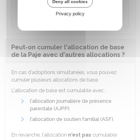
Deny all cookies
En cas de décès de l'enfant, l'allocation de
base est prolongée automatiquement de 3
Privacy policy
mois après le décès.
Peut-on cumuler l'allocation de base
de la Paje avec d'autres allocations ?
En cas d'adoptions simultanées, vous pouvez
cumuler plusieurs allocations de base.
L'allocation de base est cumulable avec :
l'allocation journalière de présence
parentale (AJPP)
,
l'allocation de soutien familial (ASF)
.
En revanche, l'allocation
n'est pas
cumulable