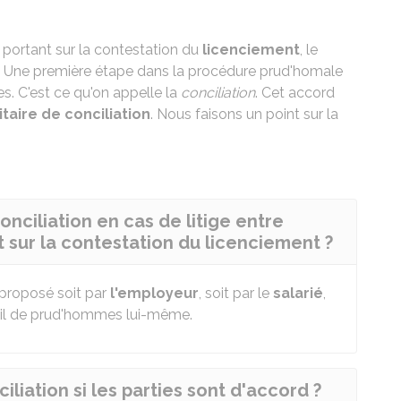
ié portant sur la contestation du
licenciement
, le
s. Une première étape dans la procédure prud'homale
es. C'est ce qu'on appelle la
conciliation
. Cet accord
taire de conciliation
. Nous faisons un point sur la
nciliation en cas de litige entre
t sur la contestation du licenciement ?
e proposé soit par
l'employeur
, soit par le
salarié
,
seil de prud'hommes lui-même.
liation si les parties sont d'accord ?