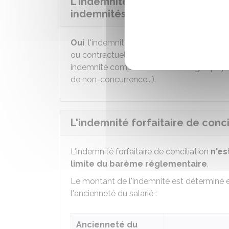
L'indemnité forfaitaire de conc
indemnités ?
Oui
, l'indemnité de conciliation est cumu
ou contractuelles liées à la rupture du con
indemnité compensatrice de congés payés
de non-concurrence...).
L'indemnité forfaitaire de conci
L'indemnité forfaitaire de conciliation
n'es
limite du barème réglementaire
.
Le montant de l'indemnité est déterminé 
l'ancienneté du salarié :
Ancienneté du