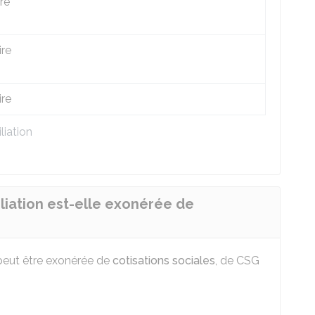
re
ire
ire
liation
iliation est-elle exonérée de
n peut être exonérée de
cotisations sociales
, de
CSG