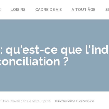
E
LOISIRS
CADRE DE VIE
A TOUT ÂGE
S
 qu'est-ce que l'in
conciliation ?
flits du travail dans le secteur privé
Prud'hommes : qu'est-ce