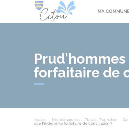
Citou
MA COMMUN
Prud'hommes :
forfaitaire de 
Accueil
Mes démarches
Travail - Formation
Con
que l'indemnité forfaitaire de conciliation ?