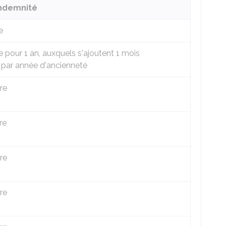
indemnité
e
e pour 1 an, auxquels s'ajoutent 1 mois
 par année d'ancienneté
re
re
re
re