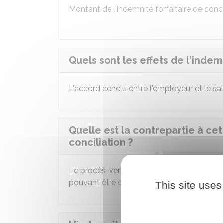
Montant de l'indemnité forfaitaire de conci
Quels sont les effets de l'indemn
L'accord conclu entre l'employeur et le sa
Quelle est la contrepartie à cet
conciliation ?
Le procès-verbal constatant l'accord vaut
pouvant être octroyées en cas de
licencie
This site uses