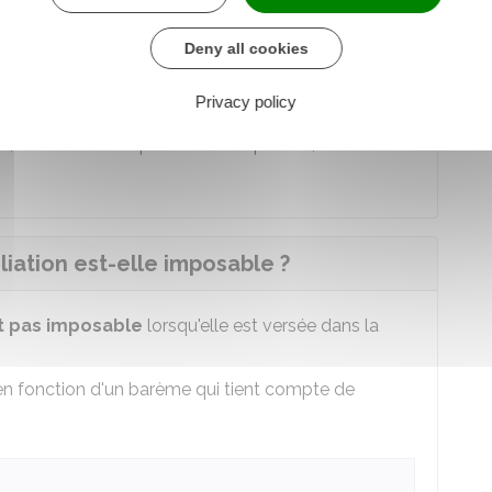
iliation se cumule-t-elle avec d'autres
Deny all cookies
lable avec les indemnités légales, conventionnelles
Privacy policy
trat de travail (indemnité de licenciement,
, indemnité compensatrice de préavis, indemnité
liation est-elle imposable ?
t pas imposable
lorsqu'elle est versée dans la
en fonction d'un barème qui tient compte de