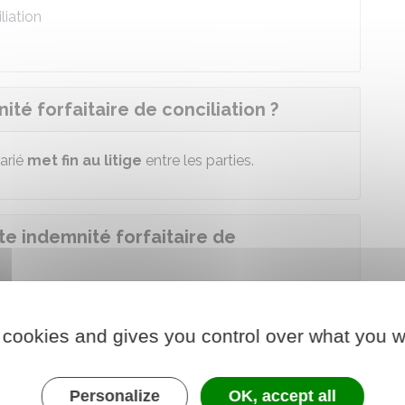
liation
ité forfaitaire de conciliation ?
larié
met fin au litige
entre les parties.
te indemnité forfaitaire de
 renonciation à toutes réclamations et indemnités
ment nul, injustifié ou irrégulier
.
 cookies and gives you control over what you w
Personalize
OK, accept all