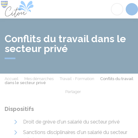
Citou
Acc
Conflits du travail dans le
secteur privé
Accueil
Mes démarches
Travail - Formation
Conflits du travail
dans le secteur privé
Partager
Partager sur Facebook
Partager sur X - Twit
Partager sur
Par
Dispositifs
Droit de grève d'un salarié du secteur privé
Sanctions disciplinaires d'un salarié du secteur