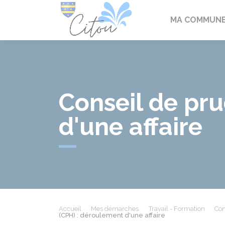
Citou
MA COMMUN
Conseil de pr
d'une affaire
Accueil
Mes démarches
Travail - Formation
Con
(CPH) : déroulement d'une affaire