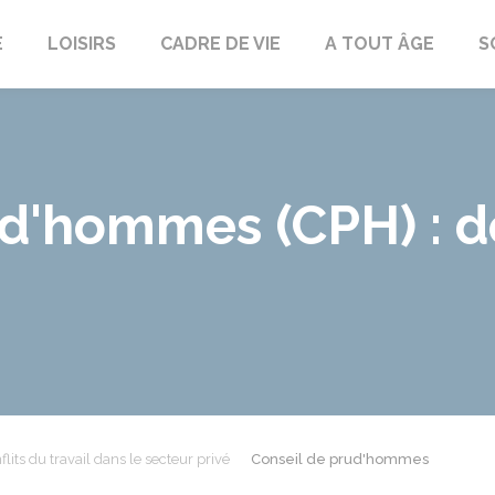
E
LOISIRS
CADRE DE VIE
A TOUT ÂGE
S
ud'hommes (CPH) : 
flits du travail dans le secteur privé
Conseil de prud'hommes