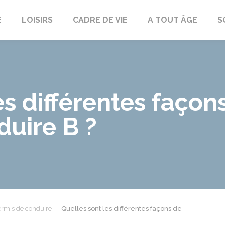
E
LOISIRS
CADRE DE VIE
A TOUT ÂGE
S
es différentes façon
duire B ?
rmis de conduire
Quelles sont les différentes façons de