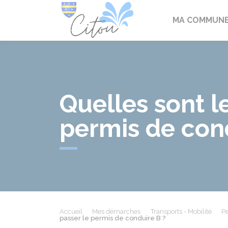
Citou
MA COMMUN
Quelles sont l
permis de con
Accueil
Mes démarches
Transports - Mobilité
Pe
passer le permis de conduire B ?