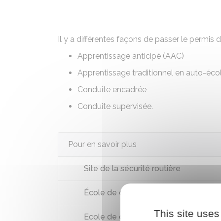
Il y a différentes façons de passer le permis 
Apprentissage anticipé (AAC)
Apprentissage traditionnel
en auto-éco
Conduite
encadrée
Conduite supervisée
.
Pour en savoir plus
Site de la sécurité routière
École de conduite labellisée
This site uses
Ecole de conduite associative