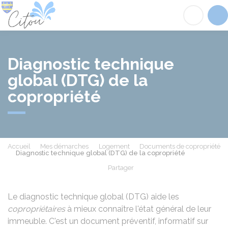
Citou
Acc
Diagnostic technique
global (DTG) de la
copropriété
Accueil
Mes démarches
Logement
Documents de copropriété
Diagnostic technique global (DTG) de la copropriété
Partager
Partager sur Facebook
Partager sur X - Twit
Partager sur
Par
Le diagnostic technique global (DTG) aide les
copropriétaires
à mieux connaître l'état général de leur
immeuble. C'est un document préventif, informatif sur