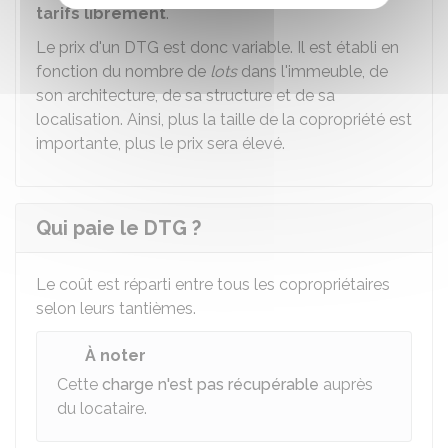
tarifs librement
.
Le prix d'un DTG est donc variable. Il est établi en
fonction du nombre de
lots
dans l'immeuble, de
son architecture, de sa structure et de sa
localisation. Ainsi, plus la taille de la copropriété est
importante, plus le prix sera élevé.
Qui paie le DTG ?
Le coût est réparti entre tous les copropriétaires
selon leurs tantièmes.
À noter
Cette
charge n'est pas récupérable
auprès
du locataire.