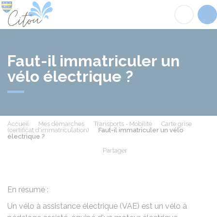
Citou
Acc
Faut-il immatriculer un
vélo électrique ?
Accueil
Mes démarches
Transports - Mobilité
Carte grise
(certificat d'immatriculation)
Faut-il immatriculer un vélo
électrique ?
Partager
Partager sur Facebook
Partager sur X - Twit
Partager sur
Par
En résumé :
Un vélo à assistance électrique (VAE) est un vélo à