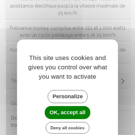
assistance électrique jusqu'à la vitesse maximale de
25 km/h
Puissance moteur comprise entre 251 et 1 000 watts
avec un cyclo pédalage entre 5 et 25 km/h
Assistance électrique jusqu'à la vitesse maximale de
This site uses cookies and
45 km/h
gives you control over what
you want to activate
Textes de référence
Personalize
Questions ? Réponses !
OK, accept all
Doit-on s'assurer lorsqu'on circule à vélo ou en
trottinette électrique ?
Deny all cookies