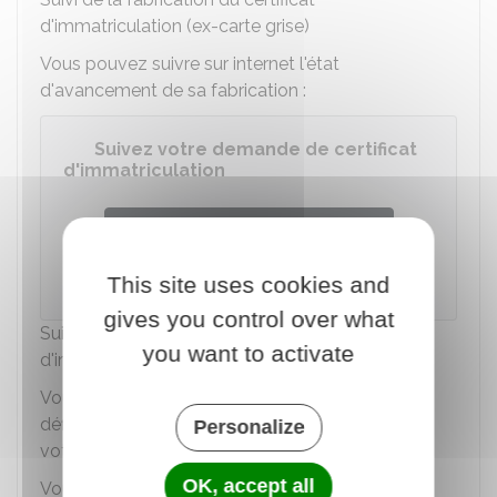
d'immatriculation (ex-carte grise)
Vous pouvez suivre sur internet l'état
d'avancement de sa fabrication :
Suivez votre demande de certificat
d'immatriculation
Accéder au service en ligne
This site uses cookies and
Agence nationale des titres sécurisés (ANTS)
gives you control over what
Suivi de l'acheminement du certificat
you want to activate
d'immatriculation (ex-carte grise)
Vous recevrez le certificat d'immatriculation
définitif, envoyé par La Poste en
lettre suivie
, à
Personalize
votre domicile dans
un délai qui peut varier
.
OK, accept all
Vous devez
faire attention à l'adresse que