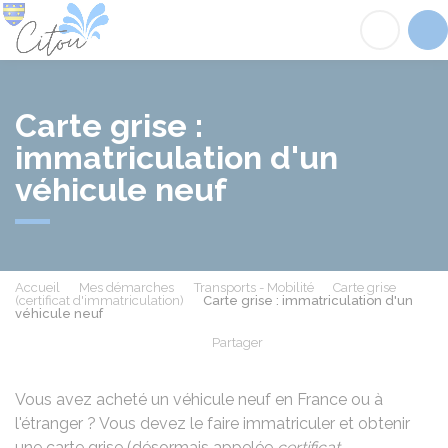
Citou
Acc
Carte grise :
immatriculation d'un
véhicule neuf
Accueil
Mes démarches
Transports - Mobilité
Carte grise
(certificat d'immatriculation)
Carte grise : immatriculation d'un
véhicule neuf
Partager
Partager sur Facebook
Partager sur X - Twit
Partager sur
Par
Vous avez acheté un véhicule neuf en France ou à
l'étranger ? Vous devez le faire immatriculer et obtenir
une carte grise (désormais appelée
certificat