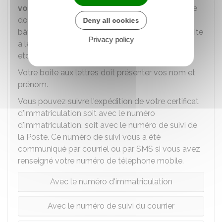
vous fournissez
dans la procédure en ligne. Elle
doit être la plus complète possible (numéro de
Deny all cookies
bâtiment, numéro d'appartement, numéro de boite
Privacy policy
à lettres, étage, couloir, escalier, " résidant chez ",
etc.).
Votre boite aux lettres doit présenter vos nom et
prénom.
Vous pouvez suivre l'expédition de votre certificat
d'immatriculation soit avec le numéro
d'immatriculation, soit avec le numéro de suivi de
la Poste. Ce numéro de suivi vous a été
communiqué par courriel ou par SMS si vous avez
renseigné votre numéro de téléphone mobile.
Avec le numéro d'immatriculation
Avec le numéro de suivi du courrier