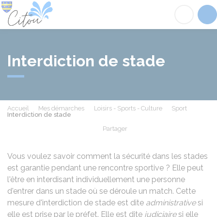
Citou
Acc
Interdiction de stade
Accueil
Mes démarches
Loisirs - Sports - Culture
Sport
Interdiction de stade
Partager
Partager sur Facebook
Partager sur X - Twit
Partager sur
Par
Vous voulez savoir comment la sécurité dans les stades
est garantie pendant une rencontre sportive ? Elle peut
l'être en interdisant individuellement une personne
d'entrer dans un stade où se déroule un match. Cette
mesure d'interdiction de stade est dite
administrative
si
elle est prise par le préfet. Elle est dite
judiciaire
si elle