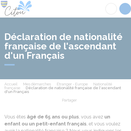
Citou
Acc
Déclaration de nationalité
française de l'ascendant
d'un Français
Accueil
Mes démarches
Étranger - Europe
Nationalité
française
Déclaration de nationalité française de l'ascendant
d'un Français
Partager
Partager sur Facebook
Partager sur X - Twit
Partager sur
Par
Vous êtes
âgé de 65 ans ou plus
, vous avez
un
enfant ou un petit-enfant français
, et vous voulez
avoir la nationalité française ? Nous vous indiquons les