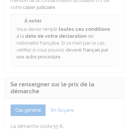
mention de la condamnation du bulletin n°2 de
votre
casier judiciaire
.
À noter
Vous devez remplir
toutes ces conditions
à la
date de votre déclaration
de
nationalité française. Si ce n'est pas le cas,
vérifiez si vous pouvez
devenir français par
une autre procédure
.
Se renseigner sur le prix de la
démarche
Cas général
En Guyane
La démarche coûte
55 €
.