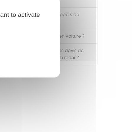
Questions ? Réponses !
ant to activate
Est-il interdit de faire des appels de
phare ?
Est-il interdit de klaxonner en voiture ?
Que faire si l’on ne reçoit pas d’avis de
contravention après un flash radar ?