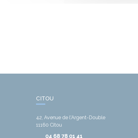
CITOU
42, Avenue de l'Argent-Double
11160
Citou
04 68 78 01 41