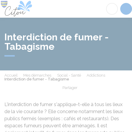
Citou
Acc
Interdiction de fumer -
Tabagisme
Accueil
Mes démarches
Social - Santé
Addictions
Interdiction de fumer - Tabagisme
Partager
Partager sur Facebook
Partager sur X - Twit
Partager sur
Par
L'interdiction de fumer s'applique-t-elle à tous les lieux
de la vie courante ? Elle concerne notamment les lieux
publics fermés (exemples : cafés et restaurants). Des
espaces fumeurs peuvent être aménagés. Il est