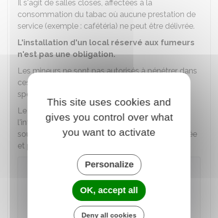
Il s'agit de salles closes, affectées à la
consommation du tabac où aucune prestation de
service (exemple : cafétéria) ne peut être délivrée.
L'installation d'un local réservé aux fumeurs
n'est pas une obligation.
Les mineurs ne sont pas autorisés à pénétrer dans
ces emplacements réservés. Une signalétique
spécifique doit être apposée à l'entrée.
This site uses cookies and
Le responsable des lieux peut décider d'élargir
gives you control over what
l'interdiction de fumer à l'ensemble des locaux
you want to activate
sous sa responsabilité, si cette mesure est justifiée
et proportionnée au but recherché.
Personalize
À savoir
La création des emplacements réservés aux
OK, accept all
fumeurs ne peut pas avoir lieu dans des
écoles, collèges, lycées, universités ou dans
Deny all cookies
les établissements de santé.