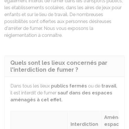
également interdit de fumer dans les transports publics,
les établissements scolaires, dans les aires de jeux pour
enfants et sur le lieu de travail. De nombreuses
possibilités sont offertes aux personnes désireuses
d'arrêter de fumer. Nous vous exposons la
réglementation à connaître.
Quels sont les lieux concernés par
l'interdiction de fumer ?
Dans tous les lieux
publics fermés
ou de
travail
,
il est interdit de fumer
sauf dans des espaces
aménagés à cet effet.
Aménage
Interdiction
espace