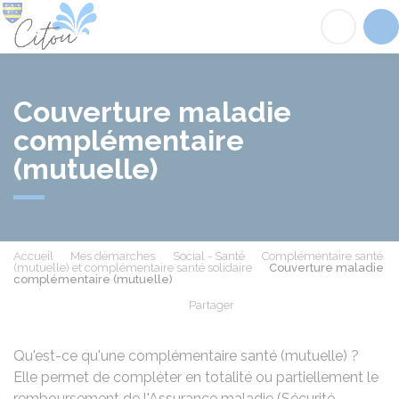
Citou
Acc
Couverture maladie
complémentaire
(mutuelle)
Accueil
Mes démarches
Social - Santé
Complémentaire santé
(mutuelle) et complémentaire santé solidaire
Couverture maladie
complémentaire (mutuelle)
Partager
Partager sur Facebook
Partager sur X - Twit
Partager sur
Par
Qu'est-ce qu'une complémentaire santé (mutuelle) ?
Elle permet de compléter en totalité ou partiellement le
remboursement de l'Assurance maladie (Sécurité