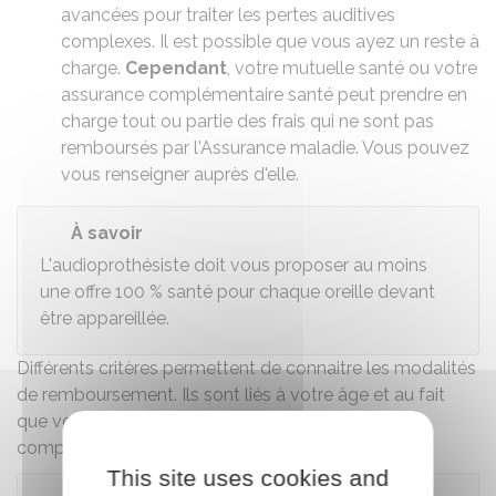
avancées pour traiter les pertes auditives
complexes. Il est possible que vous ayez un reste à
charge.
Cependant
, votre
mutuelle santé ou votre
assurance complémentaire santé
peut prendre en
charge tout ou partie des frais qui ne sont pas
remboursés par l'Assurance maladie. Vous pouvez
vous renseigner auprès d'elle.
À savoir
L'audioprothésiste doit vous proposer au moins
une offre
100 %
santé pour chaque oreille devant
être appareillée.
Différents critères permettent de connaitre les modalités
de remboursement. Ils sont liés à votre âge et au fait
que vous avez ou non un handicap visuel ou une
complémentaire santé solidaire
:
This site uses cookies and
Vous avez un handicap visuel