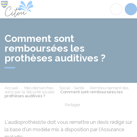
Citou
Acc
Comment sont
remboursées les
prothèses auditives ?
Accueil
Mes démarches
Social - Santé
Remboursement des
soins par la Sécurité sociale
Comment sont remboursées les
prothèses auditives ?
Partager
Partager sur Facebook
Partager sur X - Twit
Partager sur
Par
L'audioprothésiste doit vous remettre un devis rédigé sur
la base d'un modèle mis à disposition par l'Assurance
maladie.