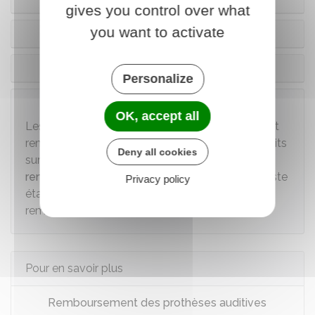
gives you control over what
you want to activate
Vous avez la complémentaire santé solidaire
Vous êtes dans une autre situation
Personalize
À noter
OK, accept all
Les
accessoires
(piles, écouteurs, coque...) sont
remboursés à
60 %
à condition qu'ils soient inscrits
Deny all cookies
sur la
liste des produits et prestations (LPP)
remboursables
par l'Assurance maladie. Cette liste
Privacy policy
établit les tarifs servant de base au
remboursement.
Pour en savoir plus
Remboursement des prothèses auditives