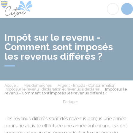
Citou
Acc
Impôt sur le revenu -
Comment sont imposés
les revenus différés ?
Accueil
Mes démarches
Argent - Impôts - Consommation
Impôt sur le revenu : déclaration et revenus à déclarer
Impôt sur le
revenu - Comment sont imposés les revenus différés ?
Partager
Partager sur Facebook
Partager sur X - Twit
Partager sur
Par
Les revenus différés sont des revenus perçus une année
pour une activité effectuée une année antérieure. Ils sont
imposés selon un système particulier, le système du