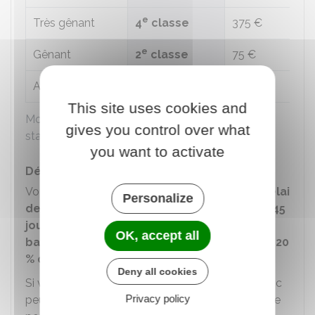
e
Très gênant
4
classe
375 €
e
Gênant
2
classe
75 €
e
Abusif
2
classe
75 €
This site uses cookies and
Montant de l'amende forfaitaire majorée pour
gives you control over what
stationnement interdit
you want to activate
Délai pour payer l'amende majorée
Vous devez payer l'amende majorée dans un
délai
Personalize
de 30 jours
à partir de la date d'envoi de l'avis (
45
jours
en cas de
télépaiement par carte
OK, accept all
bancaire
) pour bénéficier d'une
diminution de 20
% de son montant
.
Deny all cookies
Si vous ne respectez pas ce délai, le Trésor Public
Privacy policy
peut engager une procédure amiable ou judiciaire