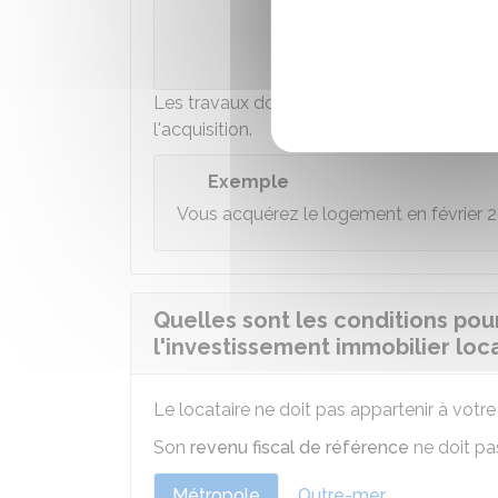
Agence de la t
Les travaux doivent être terminés, au plus
l'acquisition.
Exemple
Vous acquérez le logement en février 2
Quelles sont les conditions pour
l'investissement immobilier loca
Le locataire ne doit pas appartenir à votr
Son
revenu fiscal de référence
ne doit pa
Métropole
Outre-mer