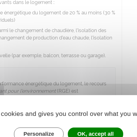
vants dans le logement :
ce énergétique du logement de
20 %
au moins (
30 %
iduels)
rmi le changement de chaudière, l'isolation des
changement de production d'eau chaude, l'isolation
velle (par exemple, balcon, terrasse ou garage).
performance énergétique du logement, le recours
nt pour l'environnement
(RGE) est
 cookies and gives you control over what you w
u un architecte
Personalize
OK, accept all
 au service en ligne