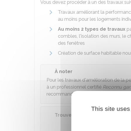
Vous devez procéder à un des travaux sui
Travaux améliorant la performan
au moins pour les logements indiv
Au moins 2 types de travaux
pa
combles, l'isolation des murs, le 
des fenêtres
Création de surface habitable nou
À noter
Pour les travaux d'amélioration de la 
à un professionnel certifié
Reconnu gara
recommandé.
This site uses
Trouver un professionnel RGE o
Accéder