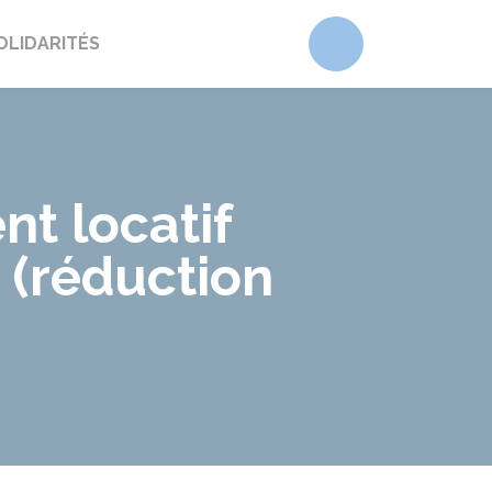
Accéder au form
OLIDARITÉS
nt locatif
 (réduction