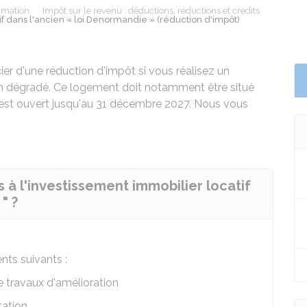
mmation
Impôt sur le revenu : déductions, réductions et crédits
if dans l'ancien « loi Denormandie » (réduction d'impôt)
er d'une réduction d'impôt si vous réalisez un
ien dégradé. Ce logement doit notamment être situé
est ouvert jusqu'au 31 décembre 2027. Nous vous
s à l'investissement immobilier locatif
" ?
ts suivants :
e travaux d'amélioration
ation.