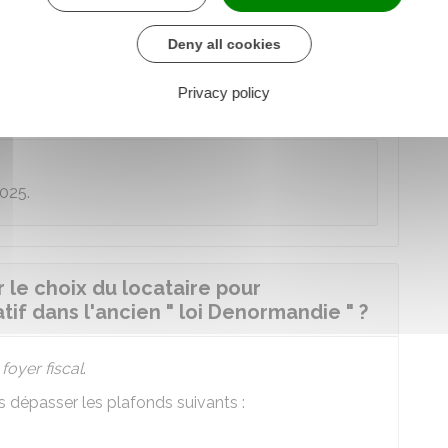
Deny all cookies
ransition écologique (Ademe)
e
 tard, le 31 décembre de la 2
année suivant
Privacy policy
025.
 le choix du locataire pour
tif dans l'ancien " loi Denormandie " ?
e
foyer fiscal
.
s dépasser les plafonds suivants :