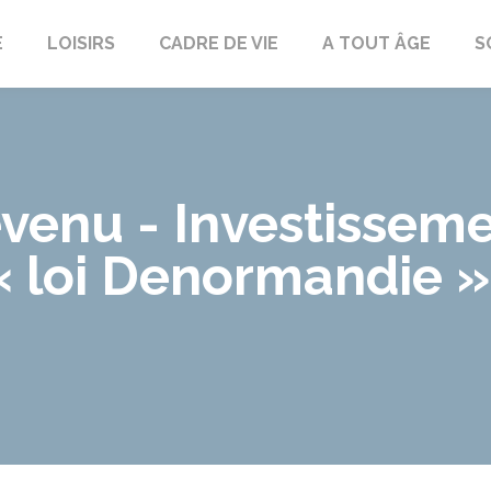
E
LOISIRS
CADRE DE VIE
A TOUT ÂGE
S
evenu - Investisseme
« loi Denormandie »