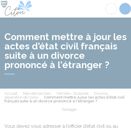
Citou
Acc
Comment mettre à jour les
actes d’état civil français
suite à un divorce
prononcé à l'étranger ?
Accueil
Mes démarches
Famille - Scolarité
Divorce,
séparation de corps
Comment mettre à jour les actes d’état civil
français suite à un divorce prononcé à l'étranger ?
Partager
Partager sur Facebook
Partager sur X - Twit
Partager sur
Par
Vous devez vous adresser à l'officier d'état civil ou au