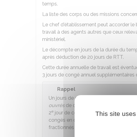
temps.
La liste des corps ou des missions concer
Le chef d'établissement peut accorder le
travail à des agents autres que ceux relev
ministériel.
Le décompte en jours de la durée du temps
après déduction de 20 jours de RTT.
Cette durée annuelle de travail est éventue
3 jours de congé annuel supplémentaires 
Rappel
Un jours de congé supplémentaire est a
ouvrés
de congés, consécutifs ou non, 
e
2
jour de congé supplémentaire est acc
This site uses
congés en dehors de cette même pério
fractionnés en au moins 3 périodes d'a