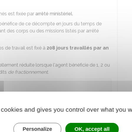
nés est fixée par
arrêté ministériel
.
 bénéfice de ce décompte en jours du temps de
ant des corps ou des missions listés par arrêté
 de travail est fixé à
208 jours travaillés par an
llement réduite lorsque l'agent bénéficie de 1, 2 ou
dits
de fractionnement
.
ccordé à l'agent qui prend 3, 4 ou 5
jours
er
en dehors de la période 1
mai - 31 octobre. Un
ordé s'il prend au moins 6 jours ouvrés de
 cookies and gives you control over what you w
e
de. Et un 3
jour si les congés annuels sont
u moins 5 jours ouvrés chacune.
Personalize
OK, accept all