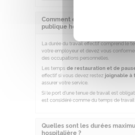
Comment est décomptée la durée
publique hospitalière ?
La durée du travail effectif comprend le 
votre employeur et devez vous conformer 
des occupations personnelles.
Les temps
de restauration et de pau
effectif si vous devez restez
joignable à
assurer votre service.
Si le port d'une tenue de travail est obliga
est considéré comme du temps de travail e
Quelles sont les durées maximu
hospitalière ?