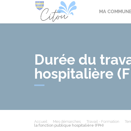
Citou
MA COMMUN
Durée du trava
hospitalière (
Accueil
Mes démarches
Travail - Formation
Tem
la fonction publique hospitalière (FPH)