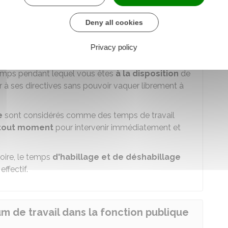
Deny all cookies
 de travail effectif dans la fonction
Privacy policy
temps pendant lequel vous êtes
à la disposition
de
à ses directives sans pouvoir vaquer librement à
se
sont considérés comme des temps de travail
 tout moment
pour intervenir immédiatement et
toire, le temps
d'habillage et de déshabillage
ffectif.
m de travail dans la fonction publique