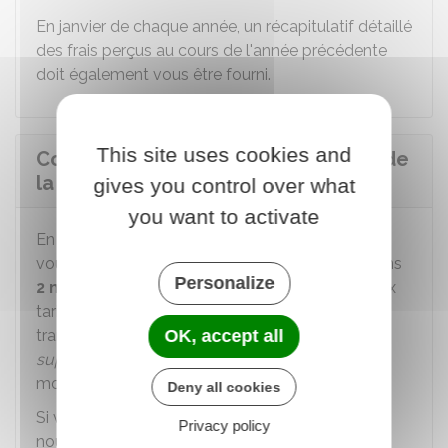
En janvier de chaque année, un récapitulatif détaillé
des frais perçus au cours de l'année précédente
doit également vous être fourni.
This site uses cookies and
Comment les clients sont informés de
la modification des tarifs ?
gives you control over what
you want to activate
En cas de changement des tarifs, la banque doit
vous communiquer la plaquette tarifaire au moins
Personalize
2 mois
avant la date d'application des nouveaux
tarifs. La nouvelle plaquette peut vous être
transmise sur support papier ou sur un autre
OK, accept all
support durable
. La banque doit également
modifier la
convention de compte
.
Deny all cookies
Si vous ne contestez pas ces changements, les
Privacy policy
nouveaux tarifs sont considérés acceptés.