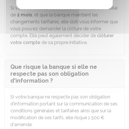
Si vous contestez cette modification dans un délai
de
2 mois
, et que la banque maintient les
changements tarifaires, elle doit vous informer que
vous pouvez demander la clôture de votre
compte. Elle peut également décider de
clôturer
votre compte
de sa propre initiative.
Que risque la banque si elle ne
respecte pas son obligation
d'information ?
Si votre banque ne respecte pas son obligation
d'information portant sur la communication de ses
conditions générales et tarifaires ainsi que sur la
modification de ses tarifs, elle risque
1 500 €
d'amende.