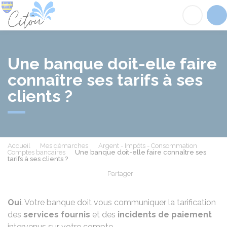
Citou
Acc
Une banque doit-elle faire
connaître ses tarifs à ses
clients ?
Accueil
Mes démarches
Argent - Impôts - Consommation
Comptes bancaires
Une banque doit-elle faire connaître ses
tarifs à ses clients ?
Partager
Partager sur Facebook
Partager sur X - Twit
Partager sur
Par
Oui
. Votre banque doit vous communiquer la tarification
des
services fournis
et des
incidents de paiement
intervenus sur votre compte.