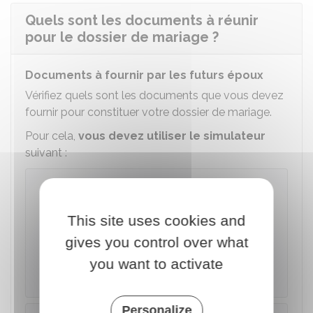
Quels sont les documents à réunir
pour le dossier de mariage ?
Documents à fournir par les futurs époux
Vérifiez quels sont les documents que vous devez
fournir pour constituer votre dossier de mariage.
Pour cela,
vous devez utiliser le simulateur
suivant :
Vérifier les documents à fournir
This site uses cookies and
Accéder au Simulateur
gives you control over what
you want to activate
Direction de l'information légale et administrative
(Dila) - Premier ministre
Personalize