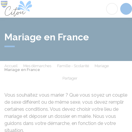
Citou
Acc
Mariage en France
Accueil
Mes démarches
Famille - Scolarité
Mariage
Mariage en France
Partager
Partager sur Facebook
Partager sur X - Twit
Partager sur
Par
Vous souhaitez vous marier ? Que vous soyez un couple
de sexe différent ou de même sexe, vous devez remplir
certaines conditions. Vous devez choisir votre lieu de
mariage et déposer un dossier en mairie. Nous vous
guidons dans votre démarche, en fonction de votre
situation.