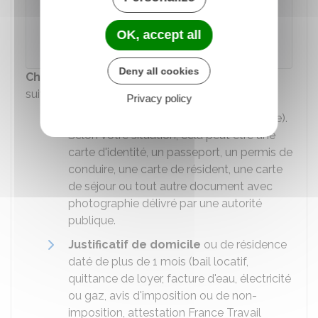
À savoir
Vous devez fournir
l'original de chacun
OK, accept all
des documents
demandés.
Deny all cookies
Chacun de vous 2
doit fournir les documents
suivants :
Privacy policy
Pièce d'identité
(original et photocopie).
Selon votre situation, cela peut être une
carte d'identité, un passeport, un permis de
conduire, une carte de résident, une carte
de séjour ou tout autre document avec
photographie délivré par une autorité
publique.
Justificatif de domicile
ou de résidence
daté de plus de 1 mois (bail locatif,
quittance de loyer, facture d'eau, électricité
ou gaz, avis d'imposition ou de non-
imposition, attestation France Travail