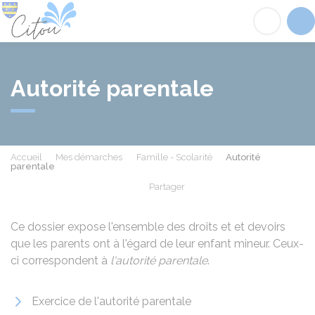
Citou
Acc
Autorité parentale
Accueil
Mes démarches
Famille - Scolarité
Autorité
parentale
Partager
Partager sur Facebook
Partager sur X - Twit
Partager sur
Par
Ce dossier expose l'ensemble des droits et et devoirs
que les parents ont à l'égard de leur enfant mineur. Ceux-
ci correspondent à
l'autorité parentale
.
Exercice de l'autorité parentale