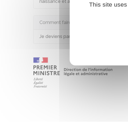
naissance et à la filiation
This site uses
Comment faire si...
Je deviens parent