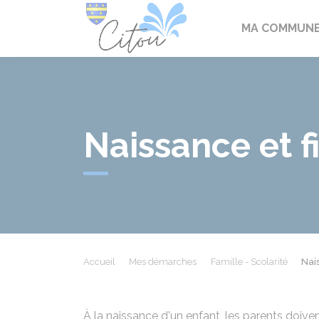
Citou
MA COMMUN
Naissance et fi
Accueil
Mes démarches
Famille - Scolarité
Nais
À la naissance d'un enfant, les parents doivent 