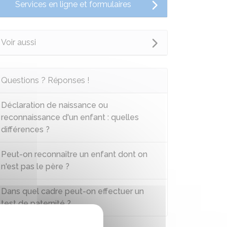
Services en ligne et formulaires
Voir aussi
Questions ? Réponses !
Déclaration de naissance ou
reconnaissance d'un enfant : quelles
différences ?
Peut-on reconnaître un enfant dont on
n'est pas le père ?
Dans quel cadre peut-on effectuer un
test de paternité ?