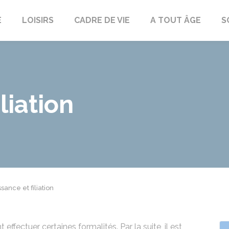
E
LOISIRS
CADRE DE VIE
A TOUT ÂGE
S
liation
sance et filiation
effectuer certaines formalités. Par la suite, il est