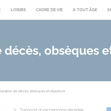
E
LOISIRS
CADRE DE VIE
A TOUT ÂGE
S
e décès, obsèques e
laration de décès, obsèques et sépulture
Transport d'une personne décédée