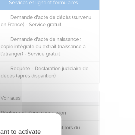
Services en ligne et formulaires
Demande d'acte de décès (survenu
en France) - Service gratuit
Demande d'acte de naissance :
copie intégrale ou extrait (naissance à
l'étranger) - Service gratuit
Requête - Déclaration judiciaire de
décès (après disparition)
Voir aussi
Règlement d'une succession
Don d'organe : prélèvement lors du
ant to activate
décès