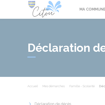
Citou
MA COMMUN
Déclaration d
Accueil
Mes démarches
Famille - Scolarité
Déc
Déclaration de décès