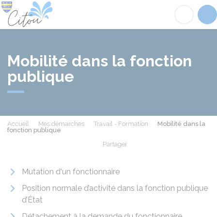
Citou
Acc
Mobilité dans la fonction
publique
Accueil
Mes démarches
Travail - Formation
Mobilité dans la
fonction publique
Partager
Partager sur Facebook
Partager sur X - Twit
Partager sur
Par
Mutation d'un fonctionnaire
Position normale d’activité dans la fonction publique
d’État
Détachement à la demande du fonctionnaire