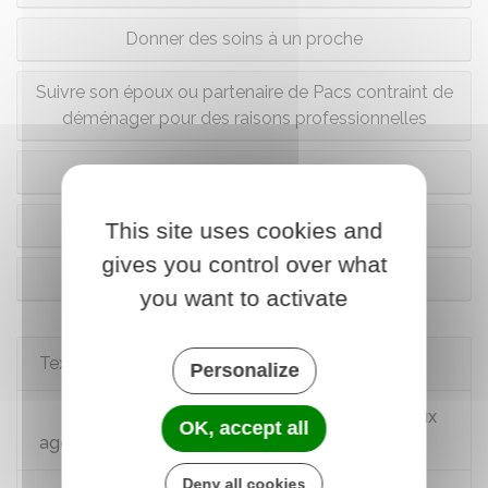
Donner des soins à un proche
Suivre son époux ou partenaire de Pacs contraint de
déménager pour des raisons professionnelles
Adopter un enfant
Convenances personnelles
This site uses cookies and
gives you control over what
Créer ou reprendre une entreprise
you want to activate
Textes de référence
Personalize
Décret n°86-83 du 17 janvier 1986 relatif aux
OK, accept all
agents contractuels de la FPE
Deny all cookies