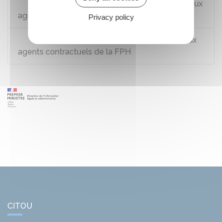
Décret n°88-145 du 15 février 1988 relatif aux
agents non titulaires de la FPT
Privacy policy
Décret n°91-155 du 6 février 1991 relatif aux
agents contractuels de la FPH
CITOU