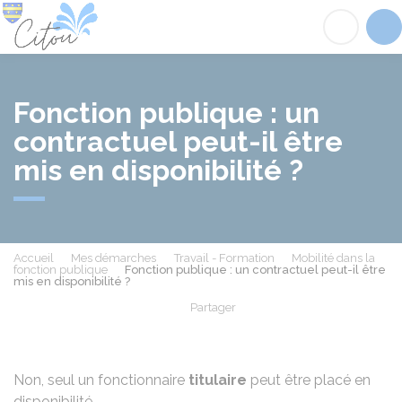
Citou
Acc
Fonction publique : un
contractuel peut-il être
mis en disponibilité ?
Accueil
Mes démarches
Travail - Formation
Mobilité dans la
fonction publique
Fonction publique : un contractuel peut-il être
mis en disponibilité ?
Partager
Partager sur Facebook
Partager sur X - Twit
Partager sur
Par
Non, seul un fonctionnaire
titulaire
peut être placé en
disponibilité.