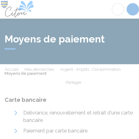
Citou
Acc
Moyens de paiement
Accueil
Mes démarches
Argent - Impôts - Consommation
Moyens de paiement
Partager
Partager sur Facebook
Partager sur X - Twit
Partager sur
Par
Carte bancaire
Délivrance, renouvellement et retrait d'une carte
bancaire
Paiement par carte bancaire