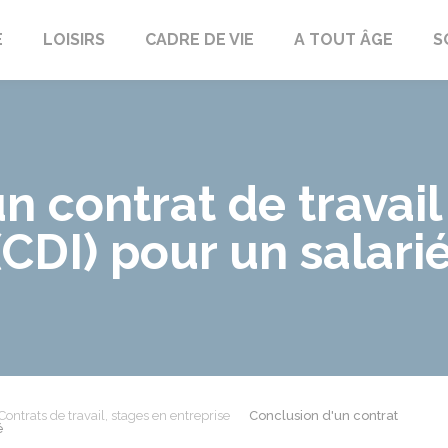
E
LOISIRS
CADRE DE VIE
A TOUT ÂGE
S
n contrat de travail
CDI) pour un salari
Contrats de travail, stages en entreprise
Conclusion d'un contrat
é