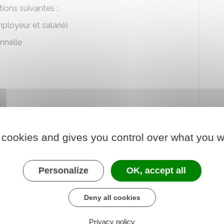
tions suivantes :
mployeur et salarié)
onnelle
 cookies and gives you control over what you w
e du contrat
oncurrence
ou de
mobilité
Personalize
OK, accept all
gné au salarié.
Deny all cookies
pose un modèle de contrat :
Privacy policy