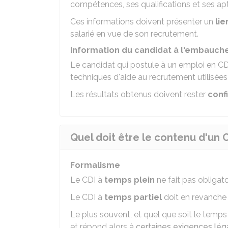
compétences, ses qualifications et ses apt
Ces informations doivent présenter un
lie
salarié en vue de son recrutement.
Information du candidat à l'embauche
Le candidat qui postule à un emploi en CD
techniques d'aide au recrutement utilisées
Les résultats obtenus doivent rester
conf
Quel doit être le contenu d'un C
Formalisme
Le CDI à
temps plein
ne fait pas obligato
Le CDI à
temps partiel
doit en revanche ê
Le plus souvent, et quel que soit le temps d
et répond alors à
certaines exigences lég