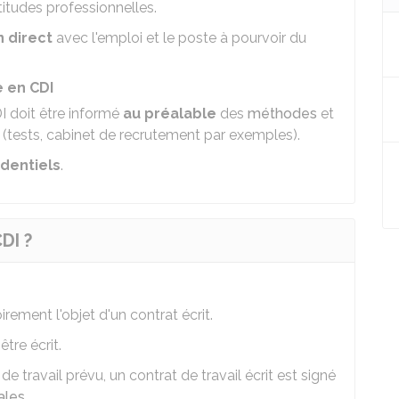
itudes professionnelles.
n direct
avec l'emploi et le poste à pourvoir du
 en CDI
I doit être informé
au préalable
des
méthodes
et
 (tests, cabinet de recrutement par exemples).
identiels
.
DI ?
irement l'objet d'un contrat écrit.
tre écrit.
e travail prévu, un contrat de travail écrit est signé
ales
.