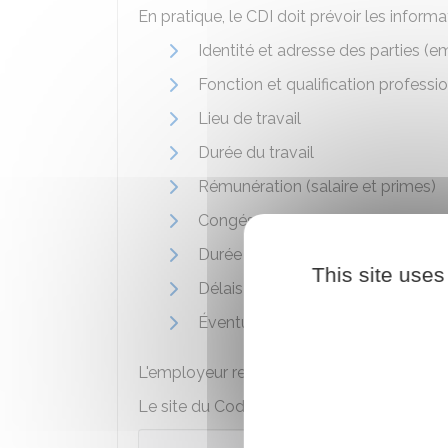
En pratique, le CDI doit prévoir les informa
Identité et adresse des parties (e
Fonction et qualification professi
Lieu de travail
Durée du travail
Rémunération (salaire et primes)
Congés payés
Durée de la
période d'essai
This site uses
Délais de préavis en cas de ruptur
Éventuellement,
clause de non-c
L'employeur remet un exemplaire du CDI si
Le site du Code du travail numérique pro