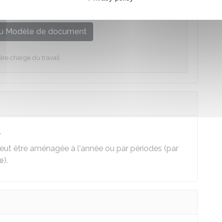
urée indéterminée (CDI)
u Modèle de document
ère chargé du travail
.
 peut être aménagée à l'année ou par périodes (par
re
).