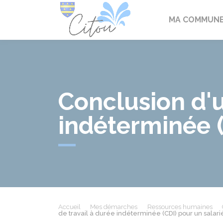
Citou
MA COMMUN
Conclusion d'u
indéterminée (
Accueil
Mes démarches
Ressources humaines
de travail à durée indéterminée (CDI) pour un salari