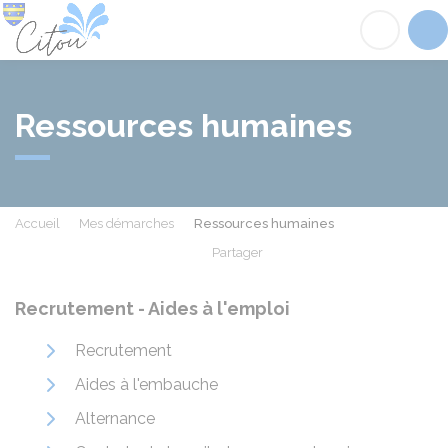
Citou
Acc
Ressources humaines
Accueil
Mes démarches
Ressources humaines
Partager
Partager sur Facebook
Partager sur X - Twit
Partager sur
Par
Recrutement - Aides à l'emploi
Recrutement
Aides à l'embauche
Alternance