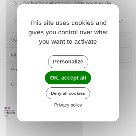
Cotisations et contributions sociales de
l'employeur
Protection sociale d'un travailleur indépendant
This site uses cookies and
gives you control over what
Voir aussi
you want to activate
Intéressement
Personalize
Participation
OK, accept all
Obligations d'affichage dans l'entreprise
Deny all cookies
Privacy policy