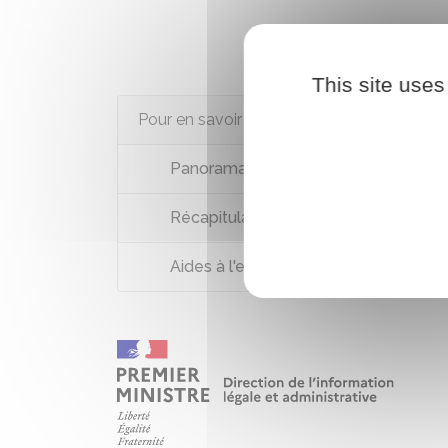
This site uses
Pour en savoir plus
Panorama des exonérations sociales e
Récapitulatif des aides au recruteme
Aides à l'embauche en outre-mer