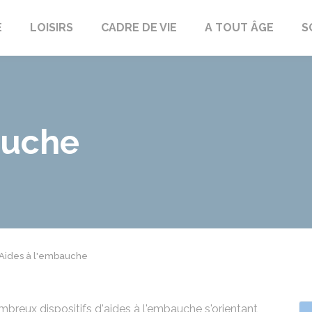
E
LOISIRS
CADRE DE VIE
A TOUT ÂGE
S
auche
Aides à l'embauche
ombreux dispositifs d'aides à l'embauche s'orientant