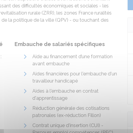
sant des difficultés économiques et sociales - les
vitalisation rurale (ZRR), les zones France ruralités
es de la politique de la ville (QPV) - ou touchant des
é
Embauche de salariés spécifiques
:
Aide au financement d’une formation
avant embauche
Aides financières pour l'embauche d'un
travailleur handicapé
Aides à l'embauche en contrat
d'apprentissage
Réduction générale des cotisations
patronales (ex-réduction Fillon)
Contrat unique d'insertion (CUI) -
Parcours emploi compétences (PEC)