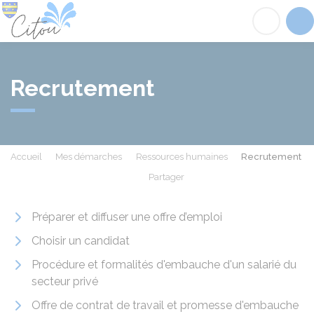
Citou
Acc
Recrutement
Accueil
Mes démarches
Ressources humaines
Recrutement
Partager
Partager sur Facebook
Partager sur X - Twit
Partager sur
Par
Préparer et diffuser une offre d’emploi
Choisir un candidat
Procédure et formalités d'embauche d'un salarié du
secteur privé
Offre de contrat de travail et promesse d'embauche