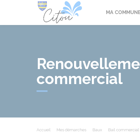
Citou
MA COMMUN
Renouvellemen
commercial
Accueil
Mes démarches
Baux
Bail commercial