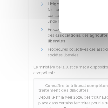
Litiges sur les baux commerci
faut un lien suffisant entre la procé
concernant la résiliation du bail 
l'indemnité d'éviction.
Procédures amiables (c'est-à-dire
des
associations
, des
agriculte
libérales
Procédures collectives des associa
sociétés libérales
Le ministère de la Justice met à dispositio
compétent :
Connaître le tribunal compéten
traitement des difficultés
er
Depuis le 1
janvier 2025, des tribunau
place dans certains territoires pour le