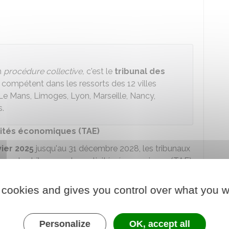
n
procédure collective,
c'est le
tribunal des
 compétent dans les ressorts des 12 villes
 Le Mans, Limoges, Lyon, Marseille, Nancy,
s.
ivités économiques (TAE)
ier 2025
jusqu'au 31 décembre 2028, les tribunaux
par des tribunaux des activités économiques (TAE).
ncernés : Avignon, Auxerre, Le Havre, Le Mans,
 cookies and gives you control over what you w
aris, Saint-Brieuc et Versailles.
rges
que les tribunaux de commerce puisqu'ils
Personalize
OK, accept all