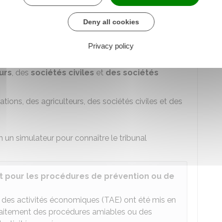
aux à l'occasion d'une procédure collective
. Il
dure collective et le bail : par exemple, litige
Deny all cookies
pour défaut de paiement du loyer ou le montant de
Privacy policy
 le mandat ad hoc, la procédure de conciliation)
urs
, des
sociétés civiles
et
des sociétés
tions, des agriculteurs, des sociétés civiles et des
n un simulateur pour connaître le tribunal
t pour les procédures de prévention ou de
x des activités économiques (TAE) ont été mis en
 traitement des procédures amiables ou des