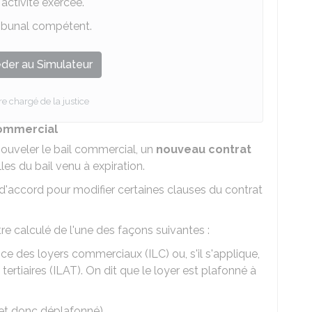
'activité exercée.
ribunal compétent.
der au Simulateur
re chargé de la justice
commercial
nouveler le bail commercial, un
nouveau contrat
les du bail venu à expiration.
d'accord pour modifier certaines clauses du contrat
re calculé de l'une des façons suivantes :
dice des loyers commerciaux (ILC) ou, s'il s'applique,
 tertiaires (ILAT). On dit que le loyer est plafonné à
et donc déplafonné).