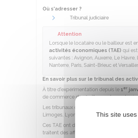
Où s'adresser ?
Tribunal judiciaire
Attention
Lorsque le locataire ou le bailleur est e
activités économiques (TAE)
qui est
suivantes : Avignon, Auxerre, Le Havre,
Nanterre, Paris, Saint-Brieuc et Versaille
En savoir plus sur le tribunal des act
er
À titre d'expérimentation depuis le
1
janv
de commerce de 12 villes sont remplacés 
Les tribunaux des villes suivantes sont co
This site uses
Limoges, Lyon, Marseille, Nancy, Nanterre, P
Ces TAE ont des
compétences plus la
traitent des affaires suivantes :