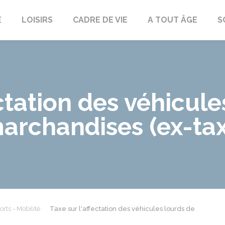
E
LOISIRS
CADRE DE VIE
A TOUT ÂGE
S
ectation des véhicule
archandises (ex-taxe
rts - Mobilité
Taxe sur l'affectation des véhicules lourds de