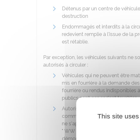
Détenus par un centre de véhicule
destruction
Endommagés et interdits à la circu
redevient remplie à l'issue de la 
est rétablie.
Par exception, les véhicules suivants ne 
autorisés à circuler :
Véhicules qui ne peuvent être maté
mis en fourrière à la demande des
fourrière ou rendus indisponibles
publics sont cependant taxables.
Autorisés à circuler pour les seuls
This site uses
commercialisation, de leur réparat
ne s'applique qu'aux véhicules béné
" WW " ou " W garage " ou disposa
démonstration ". Elle s'applique un