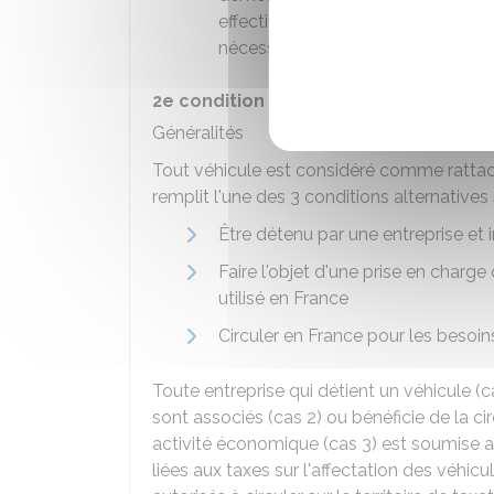
effectivement aucune opération de
nécessaires à la réalisation de ces 
2e condition : rattachement à une ac
Généralités
Tout véhicule est considéré comme rattaché
remplit l'une des 3 conditions alternatives 
Être détenu par une entreprise et
Faire l'objet d'une prise en charge
utilisé en France
Circuler en France pour les besoin
Toute entreprise qui détient un véhicule (ca
sont associés (cas 2) ou bénéficie de la ci
activité économique (cas 3) est soumise au
liées aux taxes sur l'affectation des véhic