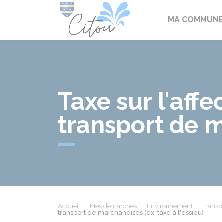
Citou
MA COMMUN
Taxe sur l'aff
transport de m
Accueil
Mes démarches
Environnement
Transpo
transport de marchandises (ex-taxe à l'essieu)