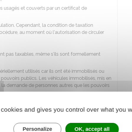
s usagés et couverts par un certificat de
lation. Cependant, la condition de taxation
procédure, au moment où l'autorisation de circuler
sont pas taxables, même s'ils sont formellement
riellement utilisés car ils ont été immobilisés ou
 pouvoirs publics. Les véhicules immobilisés, mis en
 à la demande de personnes autres que les pouvoirs
 besoins de leur construction, de leur
 cookies and gives you control over what you w
ion ou de leur contrôle technique. Cette exception
ficiant d'un certificat d'immatriculation provisoire
nt de la mention d'usage " véhicule de
Personalize
OK, accept all
iquement à condition qu'ils ne réalisent