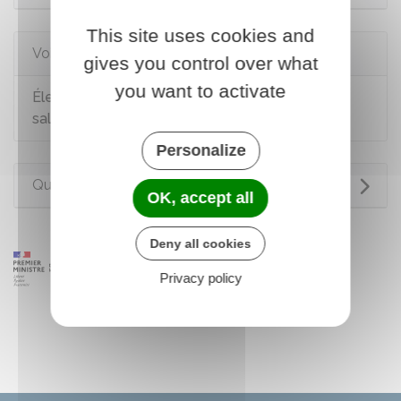
This site uses cookies and
Voir aussi
gives you control over what
you want to activate
Élections du CSE dans les entreprises de 11
salariés et plus
Personalize
Questions ? Réponses !
OK, accept all
Deny all cookies
Privacy policy