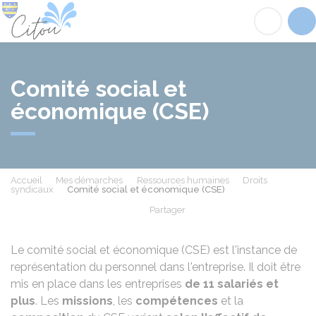
Citou
Acc
Comité social et
économique (CSE)
Accueil
Mes démarches
Ressources humaines
Droits
syndicaux
Comité social et économique (CSE)
Partager
Partager sur Facebook
Partager sur X - Twit
Partager sur
Par
Le comité social et économique (CSE) est l'instance de
représentation du personnel dans l'entreprise. Il doit être
mis en place dans les entreprises
de 11 salariés et
plus
. Les
missions
, les
compétences
et la