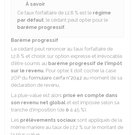
À savoir
Ce taux forfaitaire de
12,8 %
est le
régime
par défaut
, le cédant peut opter pour le
barème progressif
.
Barème progressif
Le cédant peut renoncer au taux forfaitaire de
12,8 %
et choisir, sur option expresse et irrévocable,
d'être soumis au
barème progressif de l'impôt
sur le revenu
. Pour opter, il doit cocher la case
2OP du
formulaire cerfa n°2042
au moment de sa
déclaration de revenu.
La plue-value est alors
prise en compte dans
son revenu net global
et est imposée selon sa
tranche d'imposition (de
0
à
45 %
).
Les
prélèvements sociaux
sont appliqués de la
même manière au taux de
17,2 %
sur le montant de
la plus-value.