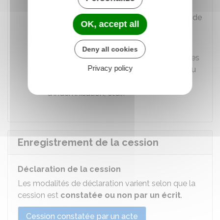
montant maximum à hauteur duquel le
cédant est engagé. Il ne sera pas obligé de
OK, accept all
payer au-delà.
Modalités de mise en œuvre
: des
Deny all cookies
informations supplémentaires nécessaires
Privacy policy
pour appliquer la garantie (justification du
passif, modalités d'envoi de la demande
d'indemnisation, etc.).
Enregistrement de la cession
Déclaration de la cession
Les modalités de déclaration varient selon que la
cession est
constatée ou non par un écrit
.
Cession constatée par un acte