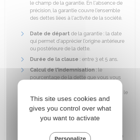
le champ de la garantie. En l'absence de
précision, la garantie couvre l'ensemble
des dettes liées à l'activité de la société.
Date de départ
de la garantie : la date
qui permet d'apprécier l'origine antérieure
ou postérieure de la dette.
Durée de la clause
: entre 3 et 5 ans.
Calcul de l'indemnisation
: le
pourcentage de la dette que vous vous
engagez à prendre en charge. Ce
pourcentage peut être décroissant avec le
This site uses cookies and
temps.
gives you control over what
Montant plancher
de la garantie : le
you want to activate
montant à partir duquel la garantie peut
être activée.
Montant plafond
de l'indemnisation : le
Personalize