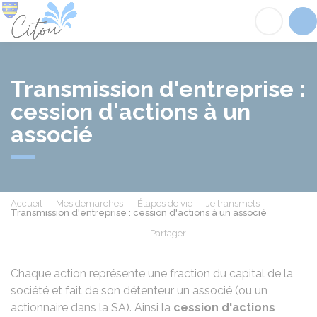
Citou
Acc
Transmission d'entreprise :
cession d'actions à un
associé
Accueil
Mes démarches
Étapes de vie
Je transmets
Transmission d'entreprise : cession d'actions à un associé
Partager
Partager sur Facebook
Partager sur X - Twit
Partager sur
Par
Chaque action représente une fraction du capital de la
société et fait de son détenteur un associé (ou un
actionnaire dans la SA). Ainsi la
cession d'actions