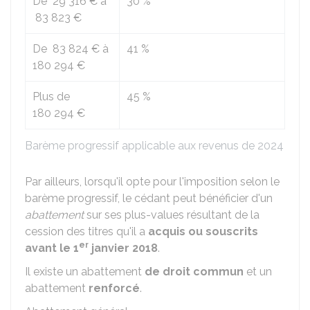
De
29 316 €
à
30 %
83 823 €
De
83 824 €
à
41 %
180 294 €
Plus de
45 %
180 294 €
Barème progressif applicable aux revenus de 2024
Par ailleurs, lorsqu'il opte pour l'imposition selon le
barème progressif, le cédant peut bénéficier d'un
abattement
sur ses plus-values résultant de la
cession des titres qu'il a
acquis ou souscrits
er
avant le 1
janvier 2018
.
Il existe un abattement
de droit commun
et un
abattement
renforcé
.