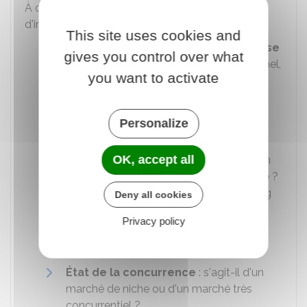
À ce stade, vous devez obtenir un maximum
d'informations sur l'entreprise :
This site uses cookies and
Présentation détaillée de l'entreprise
gives you control over what
: activité, taille, chiffres d'affaires, personnel,
you want to activate
potentiel de développement, outils de
production, etc.
Points forts et points faibles
: quels
Personalize
sont les axes d'amélioration ?
OK, accept all
Diversité de la clientèle
: sur combien
de clients repose l'activité de l'entreprise ?
Les contrats sont-ils conclus sur du long
Deny all cookies
terme ou du court terme ?
Privacy policy
Niveau d'activité
: l'activité est-elle
stable, en croissance ou en déclin ?
État de la concurrence
: s'agit-il d'un
marché de niche ou d'un marché très
concurrentiel ?