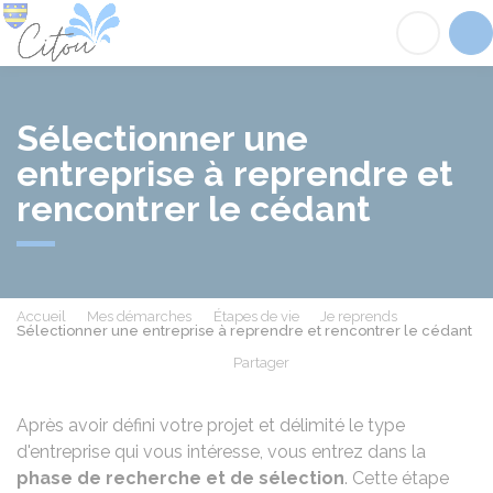
Citou
Acc
Sélectionner une
entreprise à reprendre et
rencontrer le cédant
Accueil
Mes démarches
Étapes de vie
Je reprends
Sélectionner une entreprise à reprendre et rencontrer le cédant
Partager
Partager sur Facebook
Partager sur X - Twit
Partager sur
Par
Après avoir défini votre projet et délimité le type
d'entreprise qui vous intéresse, vous entrez dans la
phase de recherche et de sélection
. Cette étape