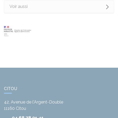
Voir aussi
CITOU
42, Avenue de l'Argent-Double
11160
Citou
04 68 78 01 41