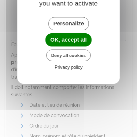
you want to activate
Une société a 20 actions réparties entre 5
associés. Pour qu'une décision soit adoptée,
Personalize
il faut que les associés ayant pris part au
vote représentent 10 parts de la société.
OK, accept all
Faut-il établir un procès verbal ?
Après chacune des assemblées d'associés, un
Deny all cookies
procès-verbal
contenant un certain nombre
Privacy policy
d'informations doit être rédigé pour établir une
trace des décisions prises.
Il doit notamment comporter les informations
suivantes :
Date et lieu de réunion
Mode de convocation
Ordre du jour
Nom, prénom et rôle du président