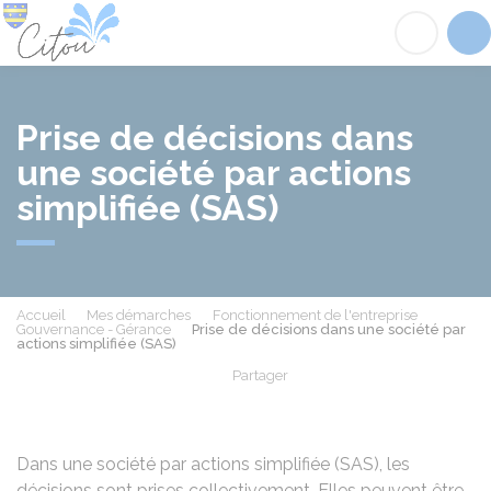
Citou
Acc
Prise de décisions dans
une société par actions
simplifiée (SAS)
Accueil
Mes démarches
Fonctionnement de l'entreprise
Gouvernance - Gérance
Prise de décisions dans une société par
actions simplifiée (SAS)
Partager
Partager sur Facebook
Partager sur X - Twit
Partager sur
Par
Dans une société par actions simplifiée (
SAS
), les
décisions sont prises collectivement. Elles peuvent être