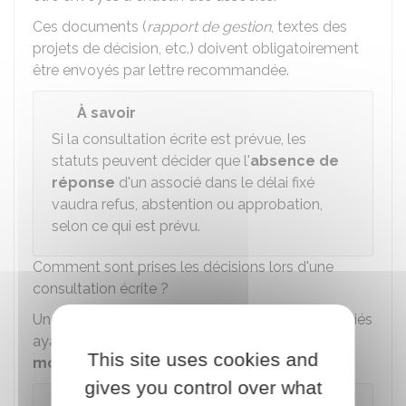
Ces documents (
rapport de gestion
, textes des
projets de décision, etc.) doivent obligatoirement
être envoyés par lettre recommandée.
À savoir
Si la consultation écrite est prévue, les
statuts peuvent décider que l'
absence de
réponse
d'un associé dans le délai fixé
vaudra refus, abstention ou approbation,
selon ce qui est prévu.
Comment sont prises les décisions lors d'une
consultation écrite ?
Une décision est adoptée dès lors que les associés
ayant pris part au vote représentent
plus de la
This site uses cookies and
moitié des actions
.
gives you control over what
Exemple